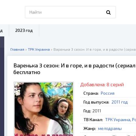
од
2023 год
Главная
»
ТРК Украина
» Варенька 3 сезон: И в горе, и в радости (сериа
Варенька 3 сезон: И в горе, и в радости (сериа
бесплатно
Добавлена:
8 серий
Страна:
Россия
Год выпуска:
2011 год
Год:
2011
ТВ Канал:
ТРК Украина
,
Р
Жанр:
мелодрамы