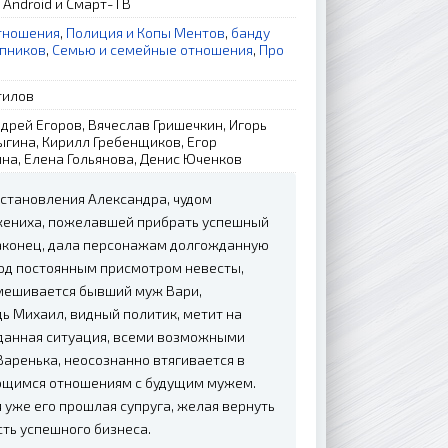
, Android и Смарт-ТВ
тношения
,
Полиция и Копы Ментов
,
банду
упников
,
Семью и семейные отношения
,
Про
тилов
дрей Егоров, Вячеслав Гришечкин, Игорь
гина, Кирилл Гребенщиков, Егор
на, Елена Гольянова, Денис Юченков
сстановления Александра, чудом
жениха, пожелавшей прибрать успешный
 наконец, дала персонажам долгожданную
под постоянным присмотром невесты,
 вмешивается бывший муж Вари,
ь Михаил, видный политик, метит на
 данная ситуация, всеми возможными
аренька, неосознанно втягивается в
ающимся отношениям с будущим мужем.
 уже его прошлая супруга, желая вернуть
ть успешного бизнеса.