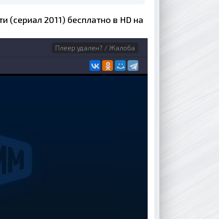
ти (сериал 2011) бесплатно в HD на
Плеер удален? / Жалоба