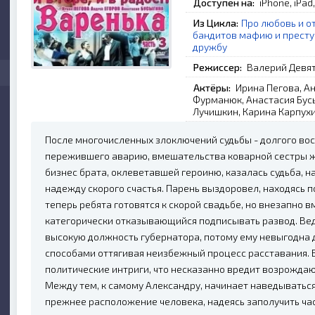
Доступен на:
iPhone, iPad
Из Цикла:
Про любовь и о
бандитов мафию и прест
дружбу
Режиссер:
Валерий Девя
Актёры:
Ирина Пегова, Ан
Фурманюк, Анастасия Бусы
Лучишкин, Карина Карпухи
После многочисленных злоключений судьбы - долгого во
пережившего аварию, вмешательства коварной сестры 
бизнес брата, оклеветавшей героиню, казалась судьба,
надежду скорого счастья. Парень выздоровел, находясь 
теперь ребята готовятся к скорой свадьбе, но внезапно
категорически отказывающийся подписывать развод. Вед
высокую должность губернатора, потому ему невыгодна
способами оттягивая неизбежный процесс расставания. В
политические интриги, что несказанно вредит возрожд
Между тем, к самому Александру, начинает наведываться
прежнее расположение человека, надеясь заполучить час