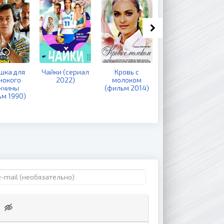
шка для
Чайки (сериал
Кровь с
Много шума из
нокого
2022)
молоком
ничего (фильм
жчины
(фильм 2014)
1973)
ьм 1990)