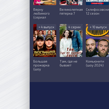
Верну
Великолепная
Склифосовск
любимого
пятерка 7
12 сезон
(сериал
+ 4 выпуск
4 серии
+ 10 выпуск
Большая
Там, где не
Комьюнити
прожарка
бывает
(шоу 2024)
(шоу