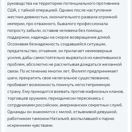
руководства на территорию потенциального противника
США, с тайной операцией. Однако после наступления
жестких девяностых, окончательного развала огромной
империи, про отважного, бывалого профессионала
попросту забыли, оставив человека без помощи,
поддержки, надежды на скорое возвращение домой.
Осознавая безнадежность создавшейся ситуации,
предательство, отчаяние, он прилагает неимоверные
усилия, дабы самостоятельно вырваться из накопившихся
проблем, абсолютно не рассчитывая дождаться желанной
связи. По истечению многих лет, Филипп предпринимает
шаги, прекратить свое нелегальное существование,
пробивает возможность покинуть негостеприимную
страну. Ему приходится воевать против мафиозных кланов,
торговцев оружием, периодически пересекаясь с
сотрудниками российских, американских секретных служб.
Однажды он знакомится с милой, отзывчивой девушкой,
работником таможни Натальей, воспылавшей к парню
искренними чувствами.