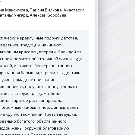
н
ина Максимова, Таисия Вилкова, Анастасия
аталья Унгард, Алексей Воробьев
ктически неразлучные подруги детства,
аведенной традиции, начинают
идающим красавиц впереди. У каждой из
ивой, вольготной столичной жизни, куда
долей, из тихого, бесперспективного
ированная барышня, стремиться достичь
лучив громадное признание
оклонников, получив основную роль от
ктрисы. Следующая дама, более
авица, заранее распланировала
в огромные прибыли, невиданный взлет
ка крупной компании. Третья девушка,
 реально богатого, обеспеченного
олодой жены, окружив благоверную
ее фантазиями. Последняя девица,