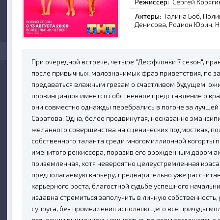
Режиссер:
Сергей Коряги
Актёры:
Галина Боб, Пол
Денисова, Родион Юрин, Н
При очередной встрече, четыре "Деффчонки 7 сезон", пра
после привычных, малозначимых фраз приветствия, по з
предаваться влажным грезам о счастливом будущем, ож
провинциалок имеется собственное представление о крас
они совместно однажды перебрались в погоне за лучшей 
Саратова. Одна, более продвинутая, несказанно эмансип
желанного совершенства на сценических подмостках, по
собственного таланта среди многомиллионной когорты п
именитого режиссера, поразив его врожденным даром а
приземленная, хотя невероятно целеустремленная крас
предполагаемую карьеру, предварительно уже рассчита
карьерного роста, благостной судьбе успешного начальни
издавна стремиться заполучить в личную собственность,
супруга, без промедления исполняющего все причуды м
всяческим вниманием, нежностью, во всем соглашаясь с 