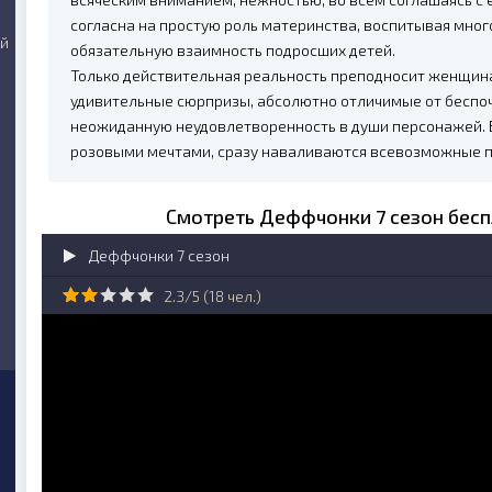
согласна на простую роль материнства, воспитывая мног
ий
обязательную взаимность подросших детей.
Только действительная реальность преподносит женщин
удивительные сюрпризы, абсолютно отличимые от беспоч
неожиданную неудовлетворенность в души персонажей. В
розовыми мечтами, сразу наваливаются всевозможные 
Смотреть Деффчонки 7 сезон бесп
Деффчонки 7 сезон
2.3/5 (
18
чел.)