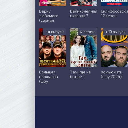
Верну
Великолепная
Склифосовск
любимого
пятерка 7
12 сезон
(сериал
+ 4 выпуск
4 серии
+ 10 выпуск
Большая
Там, где не
Комьюнити
прожарка
бывает
(шоу 2024)
(шоу