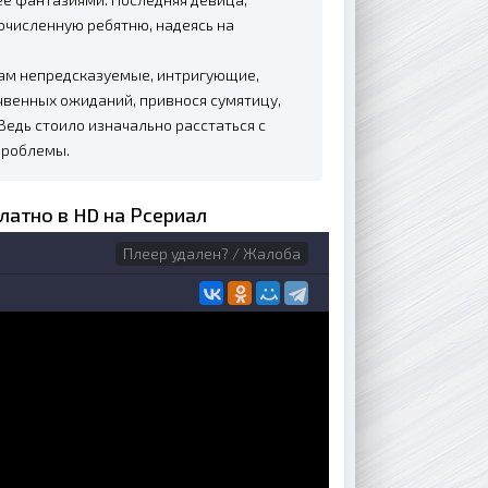
очисленную ребятню, надеясь на
ам непредсказуемые, интригующие,
венных ожиданий, привнося сумятицу,
едь стоило изначально расстаться с
проблемы.
латно в HD на Рсериал
Плеер удален? / Жалоба