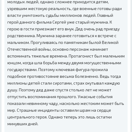
молодых людей, однако сложнее приходится детям,
узревшим жестокую реальность, где военные готовы ради
власти уничтожить судьбы миллионов людей. Главный
герой данного фильма Сергей уже старый мужчина. К
герою в гости приезжает его внук. Дед очень рад приезду
родственника. Мужчина заранее готовиться к встрече с
мальчиком. Прогуливаясь по памятникам былой Великой
Отечественной войны, основно персонаж начинает
вспоминать тяжелые времена. Протагонист был маленьким
юнцом, когда шла борьба между двумя могущественными
государствами. Поэтому ключевая фигура прожила
подобное противостояние весьма болезненно. Ведь тогда
миллионы детей стали сиротами, страх окутывал каждую
душу. Поэтому дед даже спустя столько лет не может
отпустить воспоминания прошлого. Ужасные события
показали невинному чаду, насколько жестоким может быть
мир. Страшные инциденты оставили шрам на сердце
центрального героя. Однако теперь это лишь остатки
минувших дней.