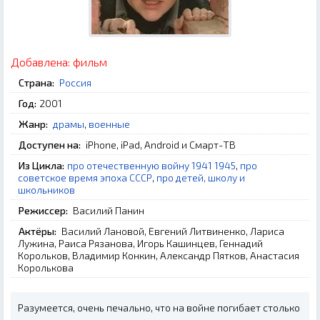
Добавлена:
фильм
Страна:
Россия
Год:
2001
Жанр:
драмы
,
военные
Доступен на:
iPhone, iPad, Android и Смарт-ТВ
Из Цикла:
про отечественную войну 1941 1945
,
про
советское время эпоха СССР
,
про детей, школу и
школьников
Режиссер:
Василий Панин
Актёры:
Василий Лановой, Евгений Литвиненко, Лариса
Лужина, Раиса Рязанова, Игорь Кашинцев, Геннадий
Корольков, Владимир Конкин, Александр Пятков, Анастасия
Королькова
Разумеется, очень печально, что на войне погибает столько