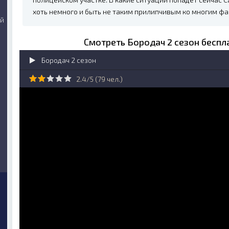
хоть немного и быть не таким прилипчивым ко многим ф
ий
Смотреть Бородач 2 сезон беспл
Бородач 2 сезон
2.4/5 (
79
чел.)