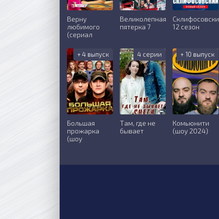
Верну
Великолепная
Склифосовск
любимого
пятерка 7
12 сезон
(сериал
+ 4 выпуск
4 серии
+ 10 выпуск
Большая
Там, где не
Комьюнити
прожарка
бывает
(шоу 2024)
(шоу