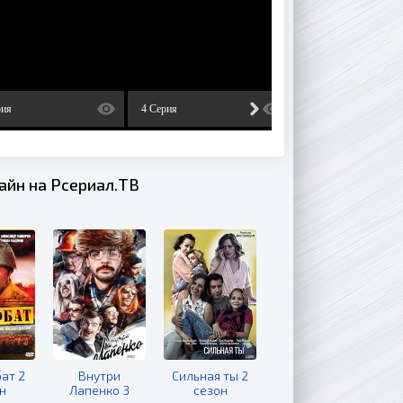
рия
4 Серия
5 Серия
айн на Рсериал.ТВ
ат 2
Внутри
Сильная ты 2
н
Лапенко 3
сезон