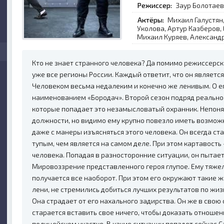
Режиссер:
Заур Болотаев
Актёры:
Михаил Галустян
Уколова, Артур Казберов,
Михаил Куряев, Александ
Кто не знает странного человека? Да помимо режиссерск
уже все регионы России. Каждый ответит, что он являет
Человеком весьма недалеким и конечно же ленивым. О ег
наименованием «Бородач». Второй сезон подряд реально
которые попадает это незамысловатый охранник. Непоня
должности, но видимо ему крупно повезло иметь возможн
даже с манеры изъясняться этого человека. Он всегда ст
тупым, чем является на самом деле. При этом картавость 
человека. Попадая в разносторонние ситуации, он пытае
Мировоззрение представленного героя глупое. Ему тяжело
получается все наоборот. При этом его окружают такие ж
лени, не стремились добиться лучших результатов по жиз
Она страдает от его нахального задирства. Он же в свою
старается вставить свое ничего, чтобы доказать отношен
полицейском участке. В какие ситуации попадет сейчас 