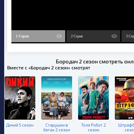
1 Серия
2 Серия
3 Се
Бородач 2 сезон смотреть онл
Вместе с «Бородач 2 сезон» смотрят
Дикий 5 сезон
Старушки в
Толя Робот 2
Штрафб
бегах 2 сезон
сезон
сезо