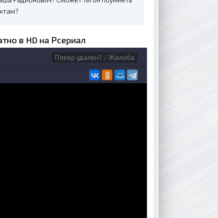
актам?
атно в HD на Рсериал
Плеер удален? / Жалоба