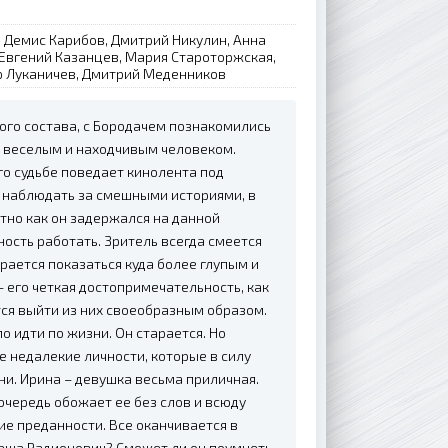
, Демис Карибов, Дмитрий Никулин, Анна
 Евгений Казанцев, Мария Староторжская,
р Луканичев, Дмитрий Меденников
ого состава, с Бородачем познакомились
ся веселым и находчивым человеком.
о судьбе поведает кинолента под
 наблюдать за смешными историями, в
тно как он задержался на данной
ость работать. Зритель всегда смеется
арается показаться куда более глупым и
- его четкая достопримечательность, как
тся выйти из них своеобразным образом.
 идти по жизни. Он старается. Но
е недалекие личности, которые в силу
ни. Ирина – девушка весьма приличная.
 очередь обожает ее без слов и всюду
ие преданности. Все оканчивается в
Саша Радионович? Сможет ли он поумнеть