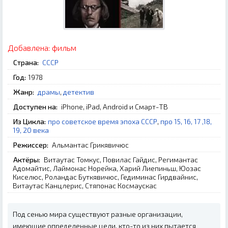
Добавлена:
фильм
Страна:
СССР
Год:
1978
Жанр:
драмы
,
детектив
Доступен на:
iPhone, iPad, Android и Смарт-ТВ
Из Цикла:
про советское время эпоха СССР
,
про 15, 16, 17 ,18,
19, 20 века
Режиссер:
Альмантас Грикявичюс
Актёры:
Витаутас Томкус, Повилас Гайдис, Регимантас
Адомайтис, Лаймонас Норейка, Харий Лиепиньш, Юозас
Киселюс, Роландас Буткявичюс, Гедиминас Гирдвайнис,
Витаутас Канцлерис, Стяпонас Космаускас
Под сенью мира существуют разные организации,
имеющие определенные цели, кто-то из них пытается