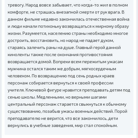
тревогу. Народ вовсе забывает, что когда-то жил в полном
комфорте, не страшась внезапной смерти от рук врага. В
данном фильме недавно закончилась отечественная война
и люди начали потихоньку возвращаться к мирному образу
жизни. Разумеется, населению страны необходимо многое
достроить, восстановить, но народ не падает духом,
стараясь залечить раны на душе. Главный герой данной
киноленты также после окончания противостояния
возвращается домой. Вопреки всем пережитым ужасам
мужчина остался таким же добрым, мягкосердечным
человеком. По возвращению под сень родных краев
персонаж собирается вернуться к своей профессии
учителя. Ключевой фигуре нравится преподавать детям под
сенью школы. Медленными, но верными шагами
центральный персонаж старается свыкнуться к обычному
существованию, позабыв ужасы военных действий. Порой
преподавателю не верится, что все закончилось, дети
вернулись в учебные заведения, мир стал спокойным.