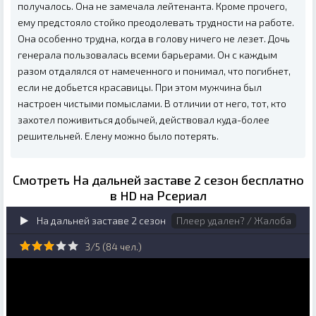
получалось. Она не замечала лейтенанта. Кроме прочего,
ему предстояло стойко преодолевать трудности на работе.
Она особенно трудна, когда в голову ничего не лезет. Дочь
генерала пользовалась всеми барьерами. Он с каждым
разом отдалялся от намеченного и понимал, что погибнет,
если не добьется красавицы. При этом мужчина был
настроен чистыми помыслами. В отличии от него, тот, кто
захотел поживиться добычей, действовал куда-более
решительней. Елену можно было потерять.
Смотреть На дальней заставе 2 сезон бесплатно
в HD на Рсериал
На дальней заставе 2 сезон
Плеер удален? / Жалоба
3/5 (
84
чел.)