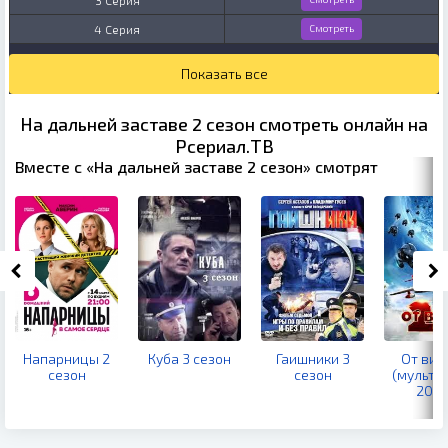
4 Серия
Смотреть
Показать все
На дальней заставе 2 сезон смотреть онлайн на
Рсериал.ТВ
Вместе с «На дальней заставе 2 сезон» смотрят
Напарницы 2
Куба 3 сезон
Гаишники 3
От вин
сезон
сезон
(мультф
2020