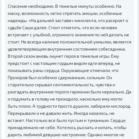
Спасение необходимо. В тяжелые минуты особенно. На
маску, возможность четко спрятать эмоции, особенные
надежды. «На дальней заставе» кинолента, что раскроет о
судьбе Саши далее. Стоит отметить, что если человек
встречает с улыбкой, огромного значения по ней делать не
стоит. Не всегда наличие положительной ухмылки, является
удовлетворяющим внутренним состоянием собеседника.
Второй сезон вновь окунет героя в тяжелые игры. Ему
предстоит с настоящим гордым видом идти вперед, не
показывать раны сердца. Окружающие отмечали, что
Прохоров был особенно сдержанным, сильным. Он
старательно скрывал сентиментальность, чувства и
разгадать внутренние пороги гармонии было нереально. Да
и подумать в голову не приходило, насколько ему могло
быть плохо. А трудности просто душили, забирали кислород.
Перекрывали и не давали жить. Иногда казалось, не
встанет. Настолько все было пустым и туманным. Сердце
принадлежало не себе. Хотелось рыскать и копать, чтобы
дарить любимой девушке настроение. Однако многое не