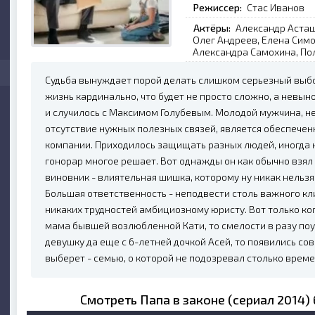
Режиссер:
Стас Иванов
Актёры:
Александр Асташ
Олег Андреев, Елена Симо
Александра Самохина, По
Судьба вынуждает порой делать слишком серьезный выбо
жизнь кардинально, что будет не просто сложно, а невы
и случилось с Максимом Голубевым. Молодой мужчина, не
отсутствие нужных полезных связей, является обеспече
компании. Приходилось защищать разных людей, иногда н
гонорар многое решает. Вот однажды он как обычно взял 
виновник - влиятельная шишка, которому ну никак нельзя
Большая ответственность - неподвести столь важного кл
никаких трудностей амбициозному юристу. Вот только ког
мама бывшей возлюбленной Кати, то смелости в разу поуб
девушку да еще с 6-летней дочкой Асей, то появились с
выберет - семью, о которой не подозревал столько време
Смотреть Папа в законе (сериал 2014)