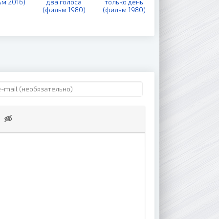
ьм 2016)
два голоса
только день
гнусных
(фильм 1980)
(фильм 1980)
времен
(сериал 2014)