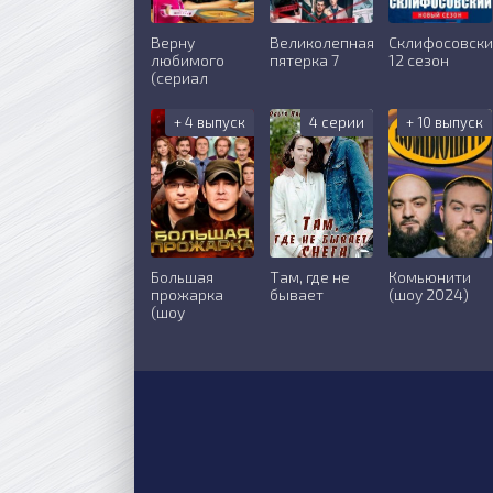
Верну
Великолепная
Склифосовск
любимого
пятерка 7
12 сезон
(сериал
+ 4 выпуск
4 серии
+ 10 выпуск
Большая
Там, где не
Комьюнити
прожарка
бывает
(шоу 2024)
(шоу