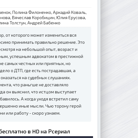
енок, Полина Филоненко, Аркадий Коваль,
нова, Вячеслав Коробицин, Юлия Ерусова,
лина Толстун, Андрей Бабенко
р, от которого может измениться вся
носимо принимать правильно решение. Это
смотря на небольшой опыт, возраст и
нным, успешным адвокатом в престижной
е самых честных или приятных, но
дело о ДТП, где есть пострадавшая, а
 оказаться на судебных слушаниях.
иента, что раньгше не доставляло
да он выяснил, что истцом выступает
авилось. А когда уходя встретил саму
овершенно иные мысли. Чью торону герой
ни или работу - скоро узнаем.
 бесплатно в HD на Рсериал