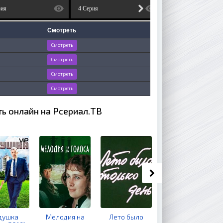
рия
4 Серия
Смотреть
Смотреть
Смотреть
Смотреть
Смотреть
ть онлайн на Рсериал.ТВ
душка
Мелодия на
Лето было
Хроника