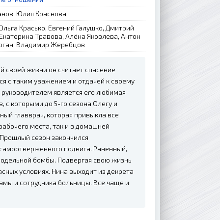
анов, Юлия Краснова
Ольга Красько, Евгений Галушко, Дмитрий
Екатерина Травова, Алёна Яковлева, Антон
рган, Владимир Жеребцов
ей своей жизни он считает спасение
лся с таким уважением и отдачей к своему
го руководителем является его любимая
, с которыми до 5-го сезона Олегу и
тный главврач, которая привыкла все
рабочего места, так и в домашней
 Прошлый сезон закончился
 самоотверженного подвига. Раненный,
амодельной бомбы. Подвергая свою жизнь
сных условиях. Нина выходит из декрета
амы и сотрудника больницы. Все чаще и