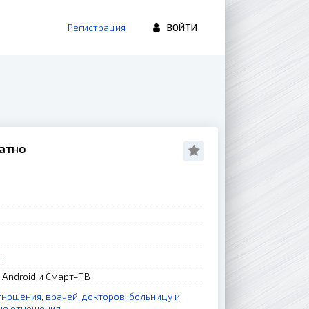
Регистрация
ВОЙТИ
латно
ы
, Android и Смарт-ТВ
тношения
,
врачей, докторов, больницу и
ые отношения