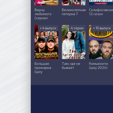
Верну
Великолепная
Склифосовск
любимого
пятерка 7
12 сезон
(сериал
+ 4 выпуск
4 серии
+ 10 выпуск
Большая
Там, где не
Комьюнити
прожарка
бывает
(шоу 2024)
(шоу