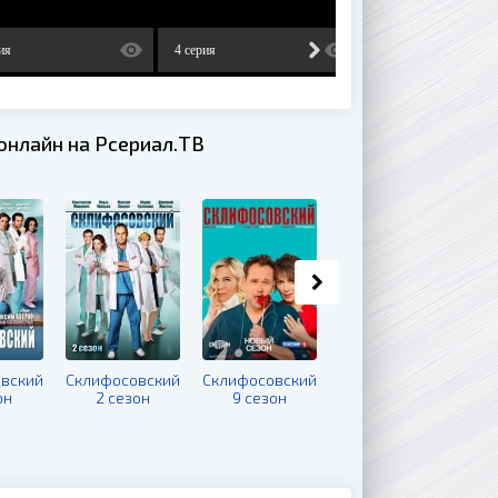
ия
4 серия
5 серия
онлайн на Рсериал.ТВ
вский
Склифосовский
Склифосовский
Настя соберись
он
2 сезон
9 сезон
2 сезон