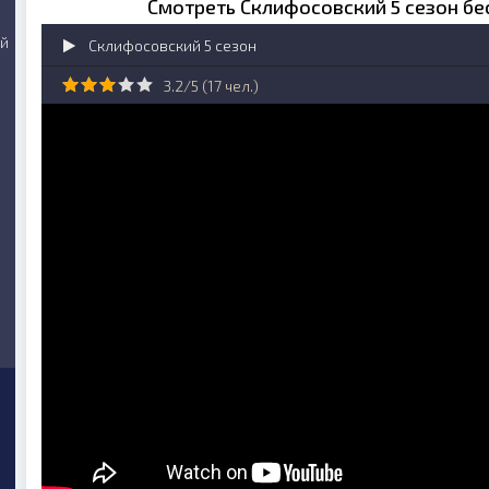
Смотреть Склифосовский 5 сезон бе
ий
Склифосовский 5 сезон
3.2/5 (
17
чел.)