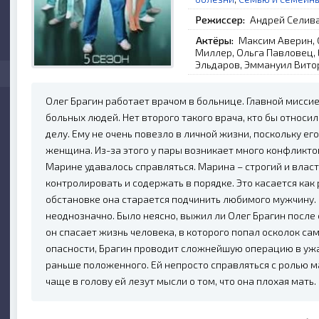
Режиссер:
Андрей Селив
Актёры:
Максим Аверин, 
Миллер, Ольга Павловец, 
Эльдаров, Эммануил Вито
Олег Брагин работает врачом в больнице. Главной мисси
больных людей. Нет второго такого врача, кто бы относи
делу. Ему не очень повезло в личной жизни, поскольку е
женщина. Из-за этого у пары возникает много конфликтов
Марине удавалось справляться. Марина – строгий и влас
контролировать и содержать в порядке. Это касается как 
обстановке она старается подчинить любимого мужчину.
неоднозначно. Было неясно, выжил ли Олег Брагин после
он спасает жизнь человека, в которого попал осколок с
опасности, Брагин проводит сложнейшую операцию в ужа
раньше положенного. Ей непросто справляться с ролью м
чаще в голову ей лезут мысли о том, что она плохая мать.