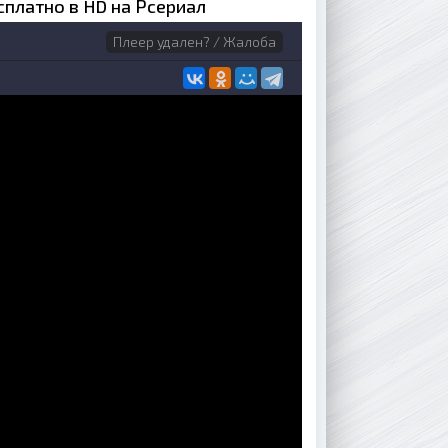
сплатно в HD на Рсериал
Плеер удален? / Жалоба