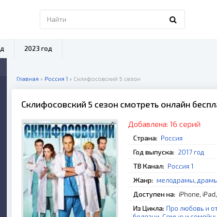
од
2023 год
Главная
»
Россия 1
» Склифосовский 5 сезон
Склифосовский 5 сезон смотреть онлайн бесп
Добавлена:
16 серий
Страна:
Россия
Год выпуска:
2017 год
ТВ Канал:
Россия 1
Жанр:
мелодрамы
,
драм
Доступен на:
iPhone, iPad
Из Цикла:
Про любовь и о
болезни
,
Семью и семейн