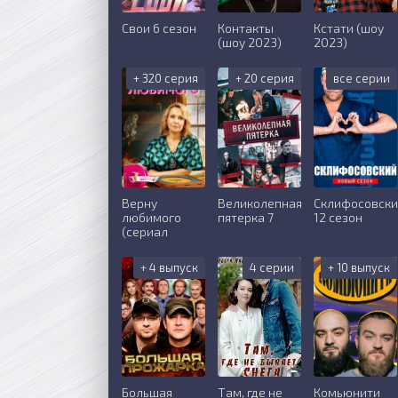
Свои 6 сезон
Контакты
Кстати (шоу
(шоу 2023)
2023)
+ 320 серия
+ 20 серия
все серии
Верну
Великолепная
Склифосовск
любимого
пятерка 7
12 сезон
(сериал
+ 4 выпуск
4 серии
+ 10 выпуск
Большая
Там, где не
Комьюнити