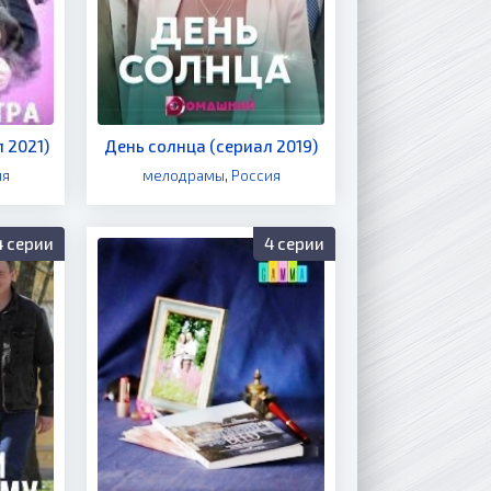
 2021)
День солнца (сериал 2019)
ия
мелодрамы
,
Россия
4 серии
4 серии