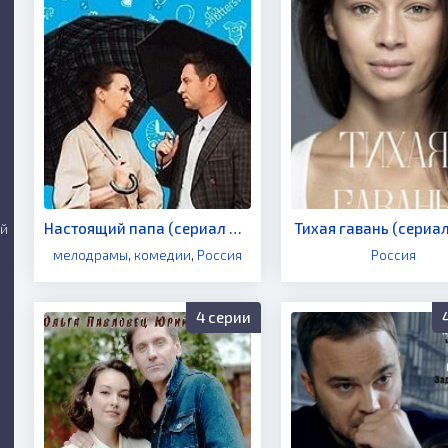
Настоящий папа (сериал 2024)
Тихая гавань (сериал
ий
мелодрамы
,
комедии
,
Россия
Россия
4 серии