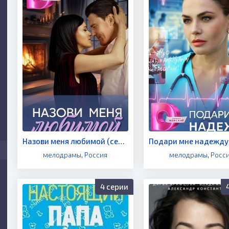
Назови меня любимой (сериал 2024)
мелодрамы
,
Россия
мелодрамы
,
Росс
4 серии