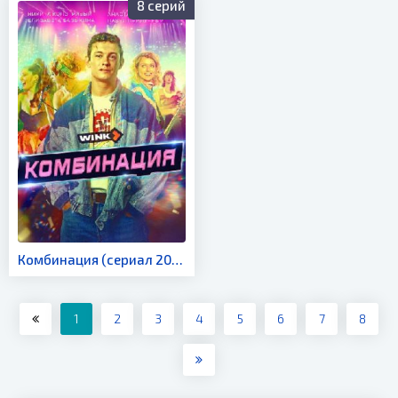
8 серий
Комбинация (сериал 2024)
1
2
3
4
5
6
7
8