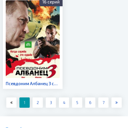
16 серий
Псевдоним Албанец 3 сезон
1
2
3
4
5
6
7