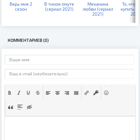
Верь мне 2
В тихом омуте
Механика
То, что 
сезон
(сериал 2021)
любви (сериал
купить (
2021)
2021
КОММЕНТАРИЕВ (0)