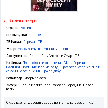
Добавлена:
4 серии
Страна:
Россия
Год выпуска:
2021 год
ТВ Канал:
Сериалы ТВЦ
Жанр:
мелодрамы
,
криминалы
,
детектив
Доступен на:
iPhone, iPad, Android и Смарт-ТВ
Из Цикла:
Про любовь и отношения
,
Мини Сериалы
,
Полиция и Копы Ментов
,
Измену и Предательство
,
Семью и
семейные отношения
,
Про дружбу
Режиссер:
Игорь Кечаев
Актёры:
Елена Великанова, Варвара Бородина, Павел
Галич
Оказывается, доверять совершенно нельзя. Вероника,
пережив страшные интриги, снова старается поверить в