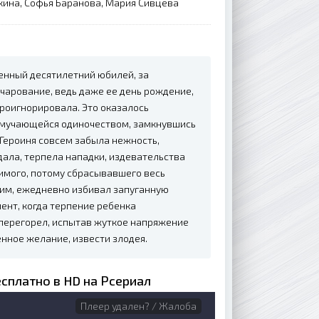
кина, Софья Баранова, Мария Сивцева
енный десятилетний юбилей, за
чарование, ведь даже ее день рождение,
роигнорировала. Это оказалось
 мучающейся одиночеством, замкнувшись
Героиня совсем забыла нежность,
дала, терпела нападки, издевательства
нимого, потому сбрасывавшего весь
чим, ежедневно избивал запуганную
ент, когда терпение ребенка
е перегорел, испытав жуткое напряжение
енное желание, извести злодея.
сплатно в HD на Рсериал
Плеер удален? / Жалоба