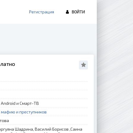
Регистрация
ВОЙТИ
платно
, Android и Смарт-ТВ
 мафию и преступников
стова
ргуяна Шадрина, Василий Борисов ,Саина