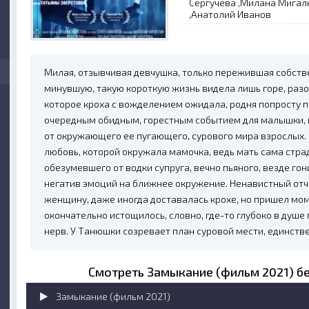
Сергучева ,Милана Мигал
,Анатолий Иванов
Милая, отзывчивая девчушка, только пережившая собств
минувшую, такую короткую жизнь видела лишь горе, разо
которое кроха с вожделением ожидала, родня попросту п
очередным обидным, горестным событием для малышки,
от окружающего ее пугающего, сурового мира взрослых. 
любовь, которой окружала мамочка, ведь мать сама стра
обезумевшего от водки супруга, вечно пьяного, везде го
негатив эмоций на ближнее окружение. Ненавистный от
женщину, даже иногда доставалась крохе, но пришел мом
окончательно истощилось, словно, где-то глубоко в душ
нерв. У Танюшки созревает план суровой мести, единств
Смотреть Замыкание (фильм 2021) бе
Замыкание (фильм 2021)