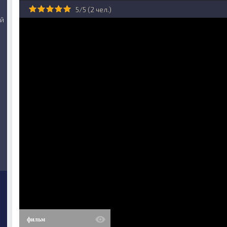
5/5 (
2
чел.)
ий
фильм