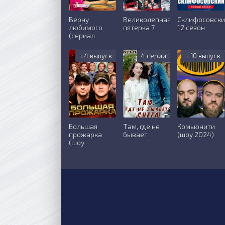
Верну
Великолепная
Склифосовск
любимого
пятерка 7
12 сезон
(сериал
+ 4 выпуск
4 серии
+ 10 выпуск
Большая
Там, где не
Комьюнити
прожарка
бывает
(шоу 2024)
(шоу