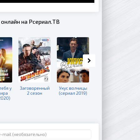
 онлайн на Рсериал.ТВ
тебя у
Заговоренный
Укус волчицы
Двойная петля
мира
2 сезон
(сериал 2019)
(сериал 2021)
2020)