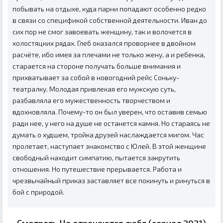
побывать на отдыхе, куда парни попадают особенно редко
в связи со спецификой собственной деятельности. Иван до
сих пор не смог завоевать женщину, так и волочется в
холостяцких рядах. Глеб оказался проворнее в двойном
расчёте, ибо имея за плечами не только жену, а и ребенка,
старается на стороне получать больше внимания и
прихватывает за собой в новогодний рейс Соньку-
театралку. Молодая привлекая его мужскую суть,
разбавляла его мужественность творчеством и
вдохновляла. Почему-то он был уверен, что оставив семью
ради нее, у него на душе не останется камня. Но стараясь не
думать о худшем, тройка друзей наслаждается мигом. Час
пролетает, наступает знакомство с Юлей. В этой женщине
свободный находит симпатию, пытается закрутить
отношения. Но путешествие прерывается. Работа и
чрезвычайный приказ заставляет все покинуть и ринуться в
бой с природой.