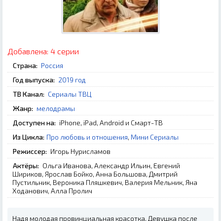
Добавлена:
4 серии
Страна:
Россия
Год выпуска:
2019 год
ТВ Канал:
Сериалы ТВЦ
Жанр:
мелодрамы
Доступен на:
iPhone, iPad, Android и Смарт-ТВ
Из Цикла:
Про любовь и отношения
,
Мини Сериалы
Режиссер:
Игорь Нурисламов
Актёры:
Ольга Иванова, Александр Ильин, Евгений
Шириков, Ярослав Бойко, Анна Большова, Дмитрий
Пустильник, Вероника Пляшкевич, Валерия Мельник, Яна
Ходанович, Алла Пролич
Надя молодая провинциальная красотка. Девушка после