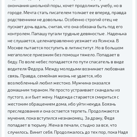
окончания школьной поры, хочет продолжить учебу, но в
городе. Мечта стать писателем толкает ее вперед, правда
родственники не довольны. Особенно строгий отец не
пускает дочь вдаль, считая, что она обязана быть под его
контролем. Папашу пугали трудные девяностые . Наденька
не слушается, целенаправленно уезжает из Ясинска. В
Москве пытается поступить в литинститут. Но в большом
мегаполисе приезжим без помощи тяжело. Попадает в
беду. По воле небес попадается по пути спасатель в виде
водителя Федора. Между молодыми возникает любовная
связь. Правда, семейная жизнь не удается, ибо
возлюбленный любил жестоко. Мужчина оказался
домашним тираном. Не просто устраивает скандалы из
пустого, а и бьет жену. Надежда старается смириться с
жестоким обращением дома, ибо уйти некуда. Боязнь
преследования и она остается терпеть. Продолжаются
мучения, пока вступился незнакомец. За драку, Федя
попадает в тюрьму. Жена в печали, стыдно за все, что
случилось. Винит себя. Продолжалось до тех пор, пока Надя