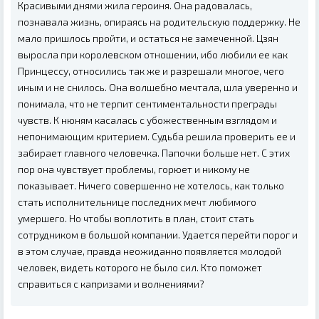
Красивыми днями жила героиня. Она радовалась,
познавала жизнь, опираясь на родительскую поддержку. Не
мало пришлось пройти, и остаться не замеченной. Цзян
выросла при королевском отношении, ибо любили ее как
Принцессу, относились так же и разрешали многое, чего
иным и не снилось. Она волшебно мечтала, шла уверенно и
понимала, что не терпит сентиментальности преграды
чувств. К нюням касалась с убожественным взглядом и
непонимающим критерием. Судьба решила проверить ее и
забирает главного человечка. Папочки больше нет. С этих
пор она чувствует проблемы, горюет и никому не
показывает. Ничего совершенно не хотелось, как только
стать исполнительнице последних мечт любимого
умершего. Но чтобы воплотить в план, стоит стать
сотрудником в большой компании. Удается перейти порог и
в этом случае, правда неожиданно появляется молодой
человек, видеть которого не было сил. Кто поможет
справиться с капризами и волнениями?