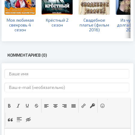
Моя любимая
Крёстный 2
Свадебное
Из чув
свекровь 4
сезон
платье (фильм
долга (с
сезон
2016)
2021
КОММЕНТАРИЕВ (0)