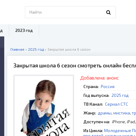
од
2023 год
Главная
»
2025 год
» Закрытая школа 6 сезон
Закрытая школа 6 сезон смотреть онлайн бесп
Добавлена:
анонс
Страна:
Россия
Год выпуска:
2025 год
ТВ Канал:
Сериал СТС
Жанр:
драмы
,
мистика
,
т
Доступен на:
iPhone, iPad
Из Цикла:
Молодежные П
про детей, школу и школь