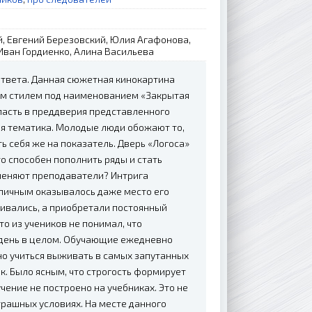
н
, Евгений Березовский, Юлия Агафонова,
Иван Гордиенко, Алина Васильева
 ответа. Данная сюжетная кинокартина
им стилем под наименованием «Закрытая
опасть в преддверия представленного
я тематика. Молодые люди обожают то,
ь себя же на показатель. Дверь «Логоса»
то способен пополнить ряды и стать
меняют преподаватели? Интрига
ипичным оказывалось даже место его
чивались, а приобретали постоянный
то из учеников не понимал, что
н день в целом. Обучающие ежедневно
но учиться выживать в самых запутанных
ак. Было ясным, что строгость формирует
ение не построено на учебниках. Это не
страшных условиях. На месте данного