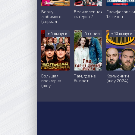
Верну
Великолепная
Склифосовск
любимого
пятерка 7
12 сезон
(сериал
+ 4 выпуск
4 серии
+ 10 выпуск
Большая
Там, где не
Комьюнити
прожарка
бывает
(шоу 2024)
(шоу