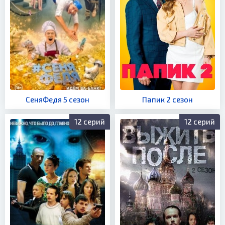
СеняФедя 5 сезон
Папик 2 сезон
12 серий
12 серий