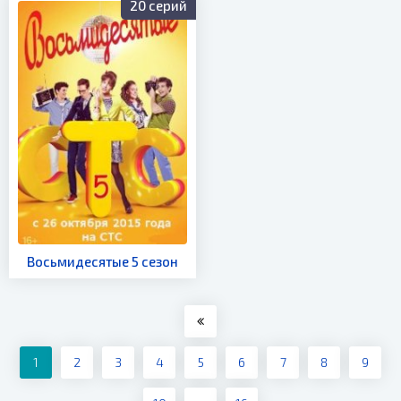
20 серий
Восьмидесятые 5 сезон
1
2
3
4
5
6
7
8
9