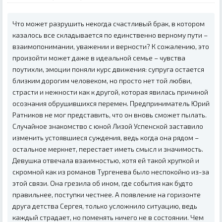
Что может разрушить некогда счастливый брак, в котором
казалось все складывается по единственно верному пути –
взаимопонимании, уважении и верности? К сожалению, это
произойти может даже в идеальной семье – чувства
поутихли, эмоции поняли курс движения: супруга остается
близким дорогим человеком, но просто нет той любви,
страсти и нежности как к другой, которая явилась причиной
осознания обрушившихся перемен. Предприниматель Юрий
Ратников не мог представить, что он вновь сможет пылать.
Случайное знакомство с юной Лизой Успенской заставило
изменить устоявшиеся суждения, ведь когда она рядом –
остальное меркнет, перестает иметь смысл и значимость.
Девушка отвечала взаимностью, хотя ей такой хрупкой и
скромной как из романов Тургенева было неспокойно из-за
этой связи. Она грезила об ином, где события как будто
правильнее, поступки честнее. А появление на горизонте
друга детства Сергея, только усложнило ситуацию, ведь
каждый страдает, но поменять ничего не в состоянии. Чем