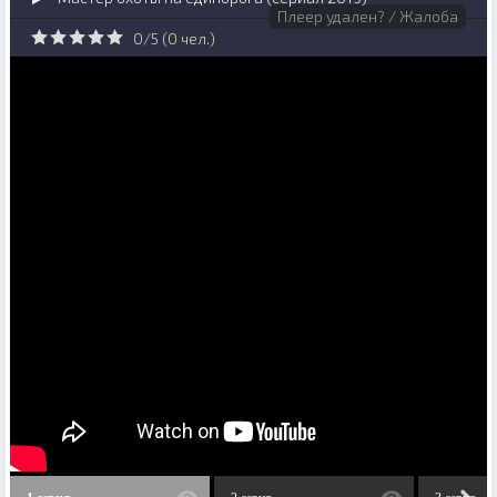
Плеер удален? / Жалоба
0/5 (
0
чел.)