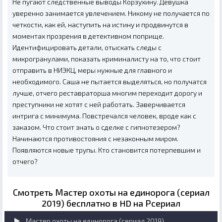
Не пугают следственные выводы Корзухину. Девушка
уверенно занимается увлечением. Никому не получается по
четкости, как ей, наступить на истину и продвинутся в
моментах прозрения в детективном поприще.
Идентифицировать детали, отыскать следы с
микрогранулами, показать криминалисту на то, что стоит
отправить в НИЭКЦ, меры нужные для главного и
необходимого. Саша не пытается выделяться, но получатся
лучше, отчего реставраторша многим переходит дорогу и
преступники не хотят с ней работать. Заверчивается
интрига с минимума. Повстречался человек, вроде как с
заказом. Что стоит знать о сделке с гипнотезером?
Начинаются противостояния с незаконным миром.
Появляются новые трупы. Кто становится потерпевшим и
отчего?
Смотреть Мастер охоты на единорога (сериал
2019) бесплатно в HD на Рсериал
Мастер охоты на единорога (сериал 2019)