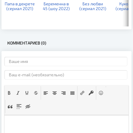
Папа в декрете
Беременна в
Без любви
Куколь
(сериал 2021)
45 (шоу 2022)
(сериал 2021)
(сериал 
КОММЕНТАРИЕВ (0)