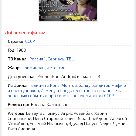
Добавлена:
фильм
Страна:
СССР
Год:
1980
ТВ Канал:
Россия 1
,
Сериалы ТВЦ
Жанр:
криминалы
,
детектив
Доступен на:
iPhone, iPad, Android и Смарт-ТВ
Из Цикла:
Полиция и Копы Ментов
,
банду бандитов мафию
и преступников
,
Измену и Предательство
,
основанные на
реальных событиях
,
про советское время эпоха СССР
Режиссер:
Роланд Калныньш
Актёры:
Витаутас Томкус, Агрис Розенбах, Харий
Спановский, Нина Старовойтенко, Вера Шнейдере, Алексей
Михайлов, Евгений Иванычев, Эдуард Павулс, Улдис Думпис,
Лига Лиепиня