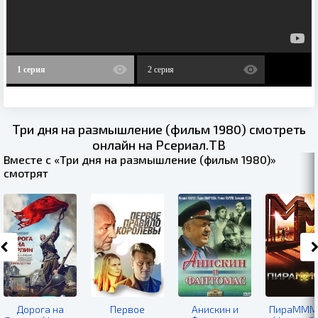
1 серия
2 серия
Три дня на размышление (фильм 1980) смотреть
онлайн на Рсериал.ТВ
Вместе с «Три дня на размышление (фильм 1980)»
смотрят
Дорога на
Первое
Анискин и
ПираМММ