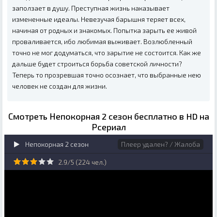
заползает в душу. Преступная жизнь наказывает
измененные идеалы. Невезучая барышня теряет всех,
начиная от родных и знакомых. Попытка зарыть ее живой
проваливается, ибо любимая выживает. Возлюбленный
точно не мог додуматься, что зарытие не состоится. Как же
дальше будет строиться борьба советской личности?
Теперь то прозревшая точно осознает, что выбранные нею
человек не создан для жизни.
Смотреть Непокорная 2 сезон бесплатно в HD на
Рсериал
Непокорная 2 сезон
Плеер удален? / Жалоба
2.9/5 (
224
чел.)