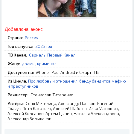
Добавлена:
анонс
Страна:
Россия
Год выпуска:
2025 год
ТВ Канал:
Сериалы Первый Канал
Жанр:
драмы
,
криминалы
Доступен на:
iPhone, iPad, Android и Смарт-ТВ
Из Цикла:
Про любовь и отношения
,
банду бандитов мафию
и преступников
Режиссер:
Станислав Титаренко
Актёры:
Соня Метелица, Александр Пашков, Евгений
Ткачук, Петр Касатьев, Алексей Шаблюк, Илья Матюшин,
Алексей Кирсанов, Артем Цыпин, Наталья Александрова,
Александр Большаков