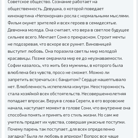
Советское общество. Сознание работает на
общественность. Девушка, о которой поведает
кинокартина «Непокорная» росла с нормальными мыслями.
Фильм окунет зрителей и всех героев в семидесятые.
Девчонка молода. Она считает, что вера в светлое будущее
сильнее всего. Мечтает Соня о прекрасном. Строит мечты
не подозревая, что вскоре все рухнет. Виновницей
выступит любовь. Она поразила светлы мир молодой
красавицы. Позже омрачила мир ее до неузнаваемости.
Софии казалось, что жить без мужчины, в которого была
влюблена без чувств, просо не сможет. Можно ли
запретить встречаться с бандитом? Сердце нашептывало
нет. Влюбленность испепеляла изнутри. Неосторожность
стала хозяйкой всех обстоятельств. Несовершеннолетняя
попадает впросак. Веруя в слова Сереги, в его воровские
начала, наступает момент в голове Сони, что внутренне она
способна понять и принять его стиль жизни. Но сам же
учитель предает их чувства, совершая ужасные поступки.
Почему парень так поступает, для всех определенно
загадка? Была ли любовь в априори? Вопрос все чаще