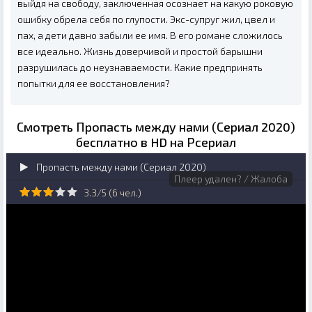
выйдя на свободу, заключенная осознает на какую роковую
ошибку обрела себя по глупости. Экс-супруг жил, цвел и
пах, а дети давно забыли ее имя. В его романе сложилось
все идеально. Жизнь доверчивой и простой барышни
разрушилась до неузнаваемости. Какие предпринять
попытки для ее восстановления?
Смотреть Пропасть между нами (Сериал 2020)
бесплатно в HD на Рсериал
Пропасть между нами (Сериал 2020)
Плеер удален? / Жалоба
3.3/5 (
6
чел.)