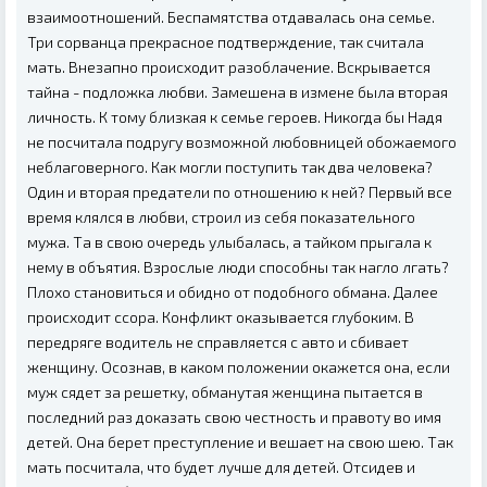
взаимоотношений. Беспамятства отдавалась она семье.
Три сорванца прекрасное подтверждение, так считала
мать. Внезапно происходит разоблачение. Вскрывается
тайна - подложка любви. Замешена в измене была вторая
личность. К тому близкая к семье героев. Никогда бы Надя
не посчитала подругу возможной любовницей обожаемого
неблаговерного. Как могли поступить так два человека?
Один и вторая предатели по отношению к ней? Первый все
время клялся в любви, строил из себя показательного
мужа. Та в свою очередь улыбалась, а тайком прыгала к
нему в объятия. Взрослые люди способны так нагло лгать?
Плохо становиться и обидно от подобного обмана. Далее
происходит ссора. Конфликт оказывается глубоким. В
передряге водитель не справляется с авто и сбивает
женщину. Осознав, в каком положении окажется она, если
муж сядет за решетку, обманутая женщина пытается в
последний раз доказать свою честность и правоту во имя
детей. Она берет преступление и вешает на свою шею. Так
мать посчитала, что будет лучше для детей. Отсидев и