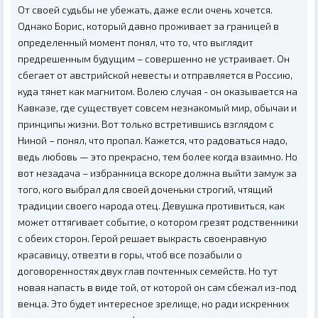
От своей судьбы не убежать, даже если очень хочется.
Однако Борис, который давно проживает за границей в
определенный момент понял, что то, что выглядит
предрешенным будущим – совершенно не устраивает. Он
сбегает от австрийской невесты и отправляется в Россию,
куда тянет как магнитом. Волею случая - он оказывается на
Кавказе, где существует совсем незнакомый мир, обычаи и
принципы жизни. Вот только встретившись взглядом с
Ниной – понял, что пропал. Кажется, что радоваться надо,
ведь любовь — это прекрасно, тем более когда взаимно. Но
вот незадача – избранница вскоре должна выйти замуж за
того, кого выбрал для своей доченьки строгий, чтящий
традиции своего народа отец. Девушка противиться, как
может оттягивает событие, о котором грезят родственники
с обеих сторон. Герой решает выкрасть своенравную
красавицу, отвезти в горы, чтоб все позабыли о
договоренностях двух глав почтенных семейств. Но тут
новая напасть в виде той, от которой он сам сбежал из-под
венца. Это будет интересное зрелище, но ради искренних