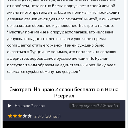
от проблем, незаметно Елена подпускает к своей личной
жизни иного претендента. Еще не понимая, что происходит,
девушка становиться для него открытой книгой, и он читает
ее, раздавая обещание и успокоение. Быстрота на лицо.
Чувствуя понимание и опору располагающего человека,
девушка попадает в плен его чар и уже через время
соглашается стать его женой. Так ей суждено было
оказаться в Турции, не понимая, что попалась на ловушку
аферистов, вербовщиков русских женщин. Но Руслан
поступал таким образом не единственный раз. Как далее
сложатся судьбы обманутых девушек?
Смотреть На краю 2 сезон бесплатно в HD на
Рсериал
На краю 2 сезон
Плеер удален? / Жалоба
2.9/5 (
20
чел.)