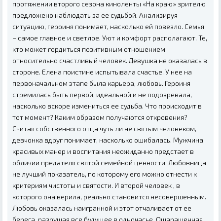
протяжении второго сезона киноленты «На краю» зрителю
предложено наблюдать за ее судьбой. Анализируя
ситуацию, героиня понимает, насколько ей повезло. Семья
– самое главное и светлое. Уют и комфорт располагают. Те,
кто может гордиться позитивным отношением,
относительно счастливый человек. Девушка не оказалась в
стороне. Елена поистине испытывала счастье. У нее на
первоначальном этапе была карьера, любовь. Героиня
стремилась быть первой, идеальной и не подозревала,
насколько вскоре измениться ее судьба. Что происходит в
тот момент? Каким образом получаются откровения?
Считая собственного отца чуть ли не святым человеком,
девчонка вдруг понимает, насколько ошибалась. Мужчина
красивых манер и воспитания неожиданно предстает в
обличии предателя святой семейной ценности. Любовница
не лучший показатель, по которому его можно отнести к
критериям чистоты и святости. И второй человек , в
которого она верила, реально становится несовершенным.
Любовь оказалась наигранной и этот отчаливает от ее
берега, разрушая все будущее в одночасье. Ошарашенная