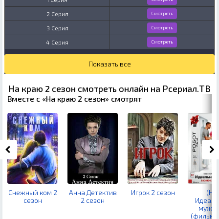
2 Серия
Смотреть
3 Серия
Смотреть
4 Серия
Смотреть
Показать все
На краю 2 сезон смотреть онлайн на Рсериал.ТВ
Вместе с «На краю 2 сезон» смотрят
Снежный ком 2
Анна Детектив
Игрок 2 сезон
(НЕ
сезон
2 сезон
Идеаль
мужч
(фильм 