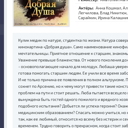
Актёры:
Анна Кошмал, Ал
Легчилова, Влад Никитюк,
Сарайкин, Ирина Калашни
Кулик медик по натуре, студентка по жизни. Натура сове
кинокартина «Добрая душа». Само наименование кинофи
мечтательницы. Приятное отношение к старшим, знакомы
Уважение превыше блаженства. От нового поколения дож
- основополагающее начало для молодух. Любаша уверен
готова помогать старшим людям. Ее учили все время забот
И не только причина ее появления в полном альтруизме.
сохнет по Арсению, но к чему могут привести такие конс
проблем на пути и стоит решать. Люба пытается всецело 
вынуждена быть гостей одного пожилого и вредного хоз
подобного испытания? Добьется ли успеха героиня? Окаже
медицинским образованием? Спасать можно учиться, но н
так, как ее любимый, относится ко всему без истерик и с
временем. Трудно говорить о прекрасном, когда стоит за