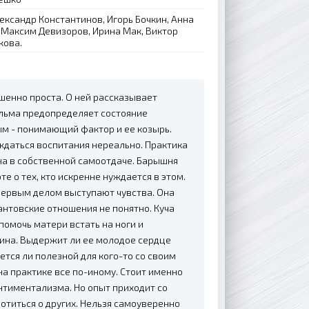
ександр Константинов, Игорь Бочкин, Анна
 Максим Девизоров, Ирина Мак, Виктор
кова.
ршенно проста. О ней рассказывает
льма предопределяет состояние
м - понимающий фактор и ее козырь.
даться воспитания нереально. Практика
а в собственной самоотдаче. Барышня
е о тех, кто искренне нуждается в этом.
 Первым делом выступают чувства. Она
тантовские отношения не понятно. Куча
помочь матери встать на ноги и
яина. Выдержит ли ее молодое сердце
тся ли полезной для кого-то со своим
а практике все по-иному. Стоит именно
ентиментализма. Но опыт приходит со
ботиться о других. Нельзя самоуверенно