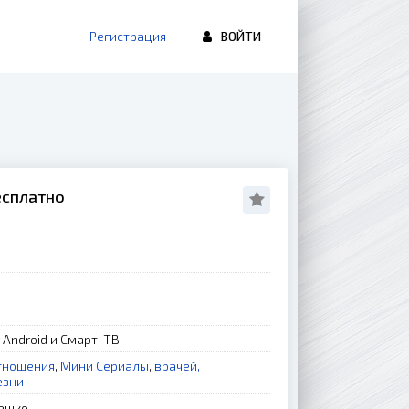
Регистрация
ВОЙТИ
есплатно
, Android и Смарт-ТВ
тношения
,
Мини Сериалы
,
врачей,
езни
ешко