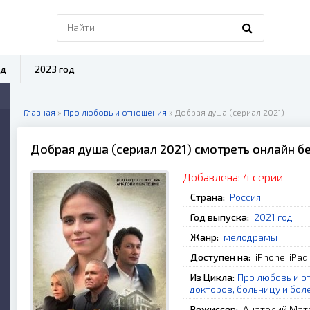
од
2023 год
Главная
»
Про любовь и отношения
» Добрая душа (сериал 2021)
Добрая душа (сериал 2021) смотреть онлайн б
Добавлена:
4 серии
Страна:
Россия
Год выпуска:
2021 год
Жанр:
мелодрамы
Доступен на:
iPhone, iPad
Из Цикла:
Про любовь и о
докторов, больницу и бол
Режиссер:
Анатолий Мат