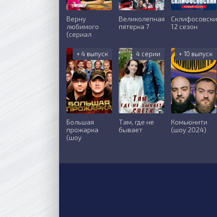
Верну
Великолепная
Склифосовск
любимого
пятерка 7
12 сезон
(сериал
+ 4 выпуск
4 серии
+ 10 выпуск
Большая
Там, где не
Комьюнити
прожарка
бывает
(шоу 2024)
(шоу