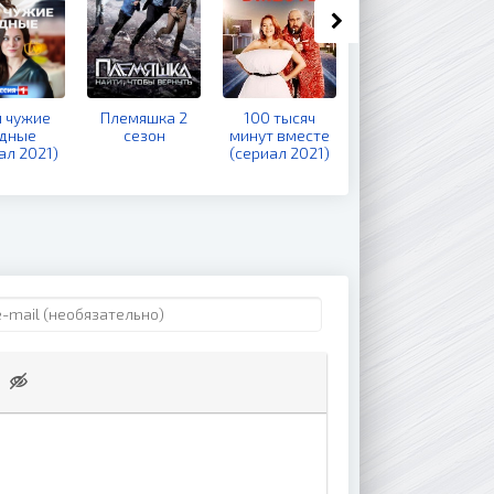
 чужие
Племяшка 2
100 тысяч
Тест на
дные
сезон
минут вместе
беременность
ал 2021)
(сериал 2021)
4 сезон