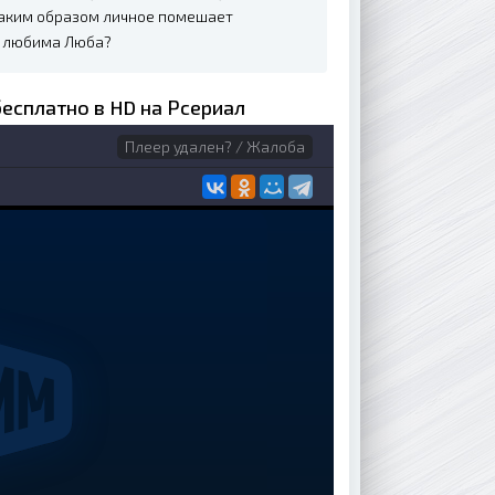
 Каким образом личное помешает
т любима Люба?
бесплатно в HD на Рсериал
Плеер удален? / Жалоба