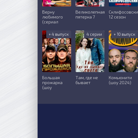
Верну
Великолепная
Склифосовск
любимого
пятерка 7
12 сезон
(сериал
+ 4 выпуск
4 серии
+ 10 выпуск
Большая
Там, где не
Комьюнити
прожарка
бывает
(шоу 2024)
(шоу