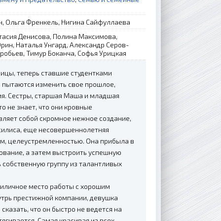
н, Ольга Френкель, Нигина Сайфуллаева
стасия Денисова, Полина Максимова,
рин, Наталья Унгард, Александр Серов-
робьев, Тимур Боканча, Софья Урицкая
ицы, теперь ставшие студентками
о пытаются изменить свое прошлое,
я. Сестры, старшая Маша и младшая
о не знает, что они кровные
вляет собой скромное нежное создание,
асилиса, еще несовершеннолетняя
м, целеустремленностью. Она прибыла в
ование, а затем выстроить успешную
ь собственную группу из талантливых
риличное место работы с хорошим
утрь престижной компании, девушка
казать, что он быстро не ведется на
ягивается. Самая красивая из всех