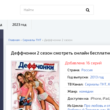
од
2023 год
Главная
»
Сериалы ТНТ
» Деффчонки 2 сезон
Деффчонки 2 сезон смотреть онлайн бесплатн
Добавлена:
16 серий
Страна:
Россия
Год выпуска:
2013 год
ТВ Канал:
Сериалы ТНТ
,
К
Жанр:
комедии
Доступен на:
iPhone, iPad
Из Цикла:
Про любовь и о
Любовный Треугольник
,
И