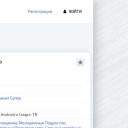
Регистрация
ВОЙТИ
о
анал Супер
, Android и Смарт-ТВ
тношения
,
Молодежные Подросток
,
змену и Предательство
,
Семью и семейные