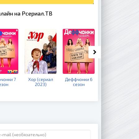
лайн на Рсериал.ТВ
чонки 7
Хор (сериал
Деффчонки 6
Шла собака по
езон
2023)
сезон
роялю (фильм
1979)