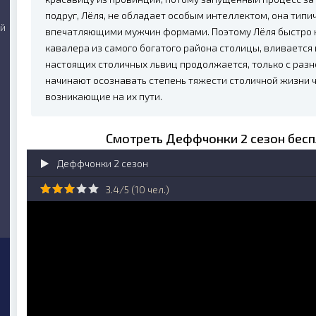
подруг, Лёля, не обладает особым интеллектом, она типи
ий
впечатляющими мужчин формами. Поэтому Лёля быстро н
кавалера из самого богатого района столицы, вливается
настоящих столичных львиц продолжается, только с разн
начинают осознавать степень тяжести столичной жизни 
возникающие на их пути.
Смотреть Деффчонки 2 сезон бесп
Деффчонки 2 сезон
3.4/5 (
10
чел.)