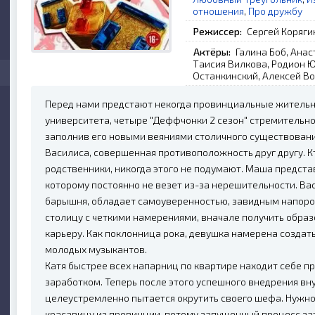
отношения
,
Про дружбу
Режиссер:
Сергей Коряги
Актёры:
Галина Боб, Ана
Таисия Вилкова, Родион Ю
Останкинский, Алексей Во
Перед нами предстают некогда провинциальные жительн
университета, четыре "Деффчонки 2 сезон" стремительн
заполнив его новыми веяниями столичного существовани
Василиса, совершенная противоположность друг другу. Кт
родственники, никогда этого не подумают. Маша предста
которому постоянно не везет из-за нерешительности. В
барышня, обладает самоуверенностью, завидным напоро
столицу с четкими намерениями, вначале получить образ
карьеру. Как поклонница рока, девушка намерена создат
молодых музыкантов.
Катя быстрее всех напарниц по квартире находит себе п
заработком. Теперь после этого успешного внедрения вн
целеустремленно пытается окрутить своего шефа. Нужно с
красавицу из провинции, потому запущенный процесс зат