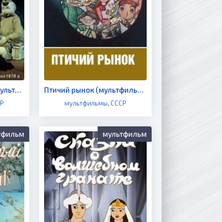
Почтарская сказка (мультфильм 1978)
Птичий рынок (мультфильм 1974)
СР
мультфильмы
,
СССР
тфильм
мультфильм