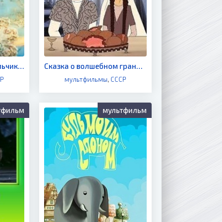
Серебристый колокольчик (мультфильм 1986)
Сказка о волшебном гранате (мультфильм 1982)
СР
мультфильмы
,
СССР
тфильм
мультфильм