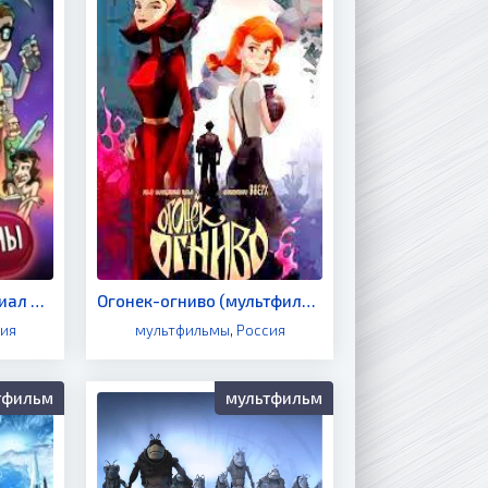
Мультерны (мультсериал 2019)
Огонек-огниво (мультфильм 2021)
ия
мультфильмы
,
Россия
тфильм
мультфильм