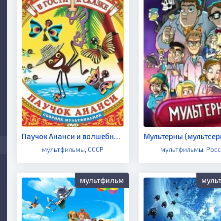
Паучок Ананси и волшебная палочка (мультфильм 1973)
мультфильмы
,
СССР
мультфильмы
,
Росс
мультфильм
муль