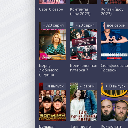
Свои 6 сезон
Контакты
Кстати (шоу
(шоу 2023)
2023)
+ 320 серия
+ 20 серия
все серии
Верну
Великолепная
Склифосовск
любимого
пятерка 7
12 сезон
(сериал
+ 4 выпуск
4 серии
+ 10 выпуск
Большая
Там, где не
Комьюнити