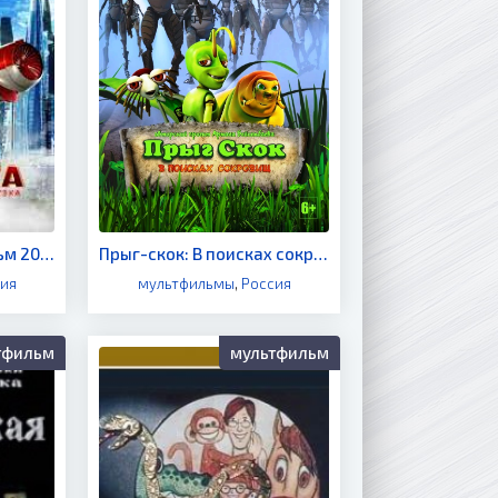
От винта 2 (мультфильм 2020)
Прыг-скок: В поисках сокровищ (мультфильм 2020)
ия
мультфильмы
,
Россия
тфильм
мультфильм