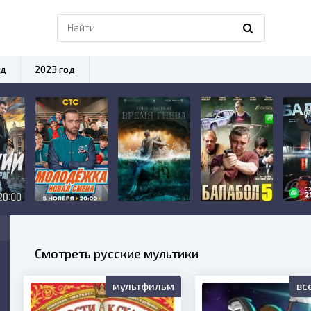
од
2023 год
Смотреть русские мультики
мультфильм
вс