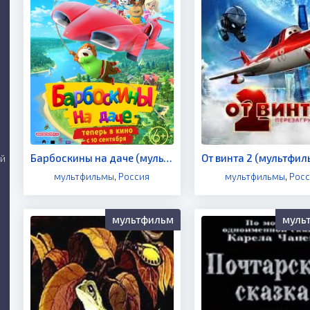
Барбоскины на даче (мультфильм 2020)
ий
мультфильмы
,
Россия
мультфильмы
,
Росс
мультфильм
муль