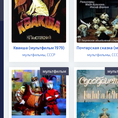
Квакша (мультфильм 1979)
мультфильмы
,
СССР
мультфильмы
,
СС
мультфильм
муль