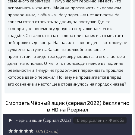
семейного характера. Тимур любит героиню. Им есть что
вспоминать и хранить. Майя не против жить с человеком
проверенным, любимым. Но у паренька нет четкости. Не
совсем готов отвечать за двоих, за поступки. Где-то
стопорит, но понемногу девушка подталкивает его к
свадьбе. Осталось сказать слова признания и что мечтает с
ней прожить до конца. Назначил в голове день, которому не
суждено наступить. Какие-то волшебно роковые
препятствия в виде трагедии вкручиваются в его счастье и
делят напополам. Отчего то происходит некое выпадение
реальности и Тимурчик продолжает переживать прошлое,
которое давно пережил. Почему не продвигается вперед
его сознание и настоящее отодвинулось на порядок назад?
Смотреть Чёрный ящик (сериал 2022) бесплатно
в HD на Рсериал
Чёрный ящик (сериал 2022)
Плеер удален? / Жалоба
0/5 (
0
чел.)