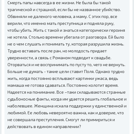
Смерть папы навсегда в ее жизни. Не была бы такой
трагической и страшной, если бы не названное убийство.
Обвиняли не далекого человека, а маму. С этих пор, все
верили, что именно мать преступница и подняла руку,
чтобы убить. Жить с такой и знаться категорически героиня
не хотела. Столько времени убегала от разговора. Ей было
не о чем слушать и понимать ту, которая разрушила жизнь.
Трудно вставать после ран, но молодость придает
уверенности, а связь с Романом подводит к свадьбе.
Оторваться и не воспринимать по пусту то, чего не вернуть.
Больше не думать - такие цели ставит Поля. Однако трудно
жить, когда постоянно всплывают картинки ужаса, ведь
мамаша не готова сдаваться. Постоянно колотит время.
Надеется на понимание. Все –таки складываются странные
судьбоносные факты, когда им удается решить глобальное и
наболевшее. Женщина искала поддержки у единственной и
любимой. Ее любовь невероятно важна, как и доверие, что
не совершала преступления. Смогут ли примириться и
действовать в едином направлении?