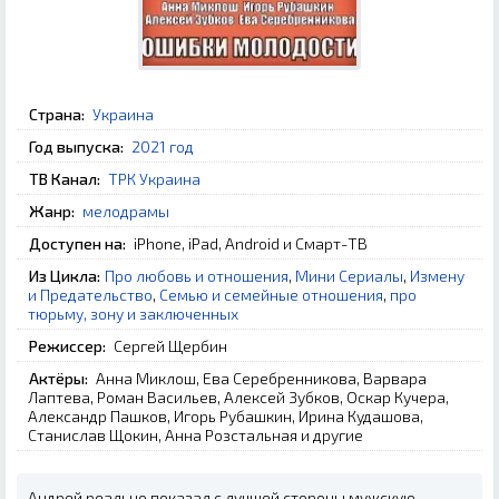
Страна:
Украина
Год выпуска:
2021 год
ТВ Канал:
ТРК Украина
Жанр:
мелодрамы
Доступен на:
iPhone, iPad, Android и Смарт-ТВ
Из Цикла:
Про любовь и отношения
,
Мини Сериалы
,
Измену
и Предательство
,
Семью и семейные отношения
,
про
тюрьму, зону и заключенных
Режиссер:
Сергей Щербин
Актёры:
Анна Миклош, Ева Серебренникова, Варвара
Лаптева, Роман Васильев, Алексей Зубков, Оскар Кучера,
Александр Пашков, Игорь Рубашкин, Ирина Кудашова,
Станислав Щокин, Анна Розстальная и другие
Андрей реально показал с лучшей стороны мужскую