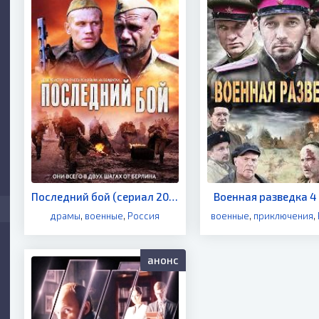
Последний бой (сериал 2012)
Военная разведка 4
драмы
,
военные
,
Россия
военные
,
приключения
,
анонс