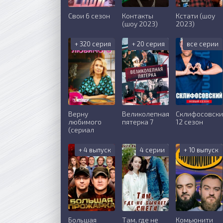
Свои 6 сезон
Контакты
Кстати (шоу
(шоу 2023)
2023)
+ 320 серия
+ 20 серия
все серии
Верну
Великолепная
Склифосовск
любимого
пятерка 7
12 сезон
(сериал
+ 4 выпуск
4 серии
+ 10 выпуск
Большая
Там, где не
Комьюнити