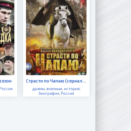
 сезон
Страсти по Чапаю (сериал 2013)
Россия
драмы
,
военные
,
история
,
биографии
,
Россия