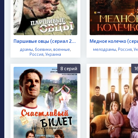
Паршивые овцы (сериал 2010)
драмы
,
боевики
,
военные
,
мелодрамы
,
Россия
,
У
Россия
,
Украина
8 серий
1