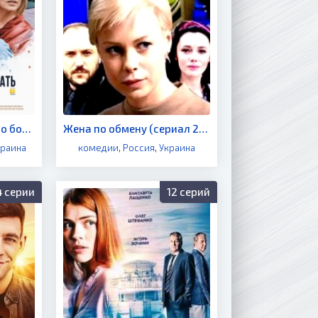
Разве можно мечтать о большем (сериал 2020)
Жена по обмену (сериал 2018)
краина
комедии
,
Россия
,
Украина
4 серии
12 серий