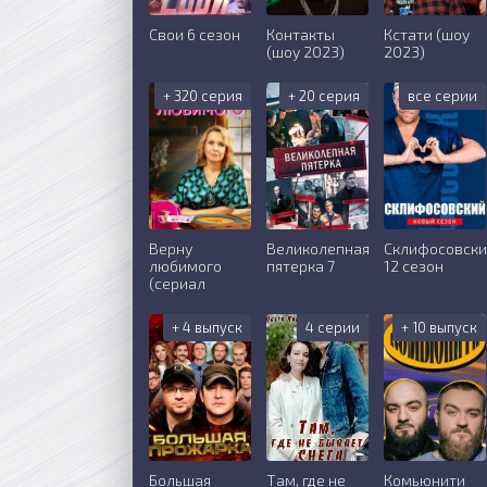
Свои 6 сезон
Контакты
Кстати (шоу
(шоу 2023)
2023)
+ 320 серия
+ 20 серия
все серии
Верну
Великолепная
Склифосовск
любимого
пятерка 7
12 сезон
(сериал
+ 4 выпуск
4 серии
+ 10 выпуск
Большая
Там, где не
Комьюнити