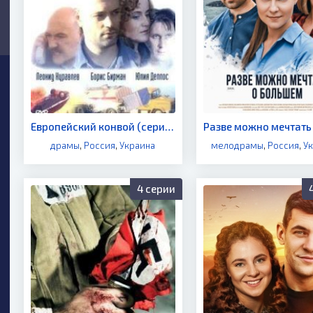
Европейский конвой (сериал 2003)
драмы
,
Россия
,
Украина
мелодрамы
,
Россия
,
У
4 серии