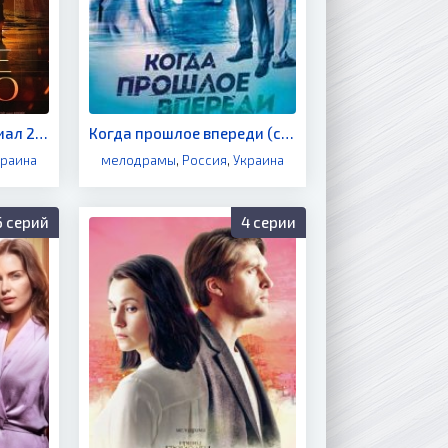
Медное колечко (сериал 2021)
Когда прошлое впереди (сериал 2018)
краина
мелодрамы
,
Россия
,
Украина
6 серий
4 серии