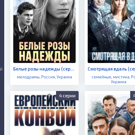
Белые розы надежды (сериал 2011)
ий
мелодрамы
,
Россия
,
Украина
семейные
,
мистика
,
Р
Украина
4 серии