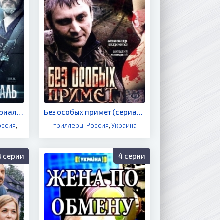
Смотрящая вдаль (сериал 2019)
Без особых примет (сериал 2006)
оссия
,
триллеры
,
Россия
,
Украина
4 серии
4 серии