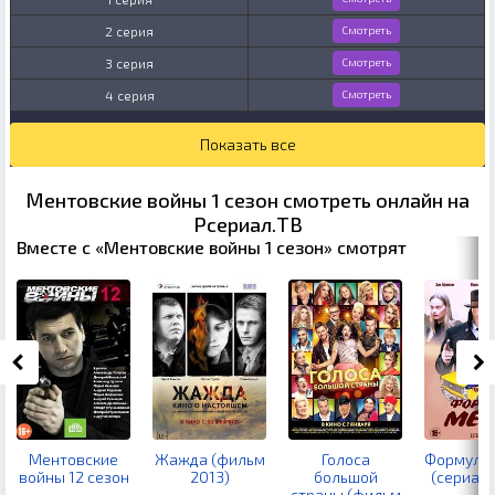
2 серия
Смотреть
3 серия
Смотреть
4 серия
Смотреть
Показать все
Ментовские войны 1 сезон смотреть онлайн на
Рсериал.ТВ
Вместе с «Ментовские войны 1 сезон» смотрят
Ментовские
Жажда (фильм
Голоса
Формула 
войны 12 сезон
2013)
большой
(сериал 
страны (фильм