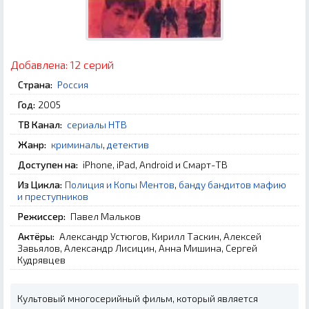
Добавлена:
12 серий
Страна:
Россия
Год:
2005
ТВ Канал:
сериалы НТВ
Жанр:
криминалы
,
детектив
Доступен на:
iPhone, iPad, Android и Смарт-ТВ
Из Цикла:
Полиция и Копы Ментов
,
банду бандитов мафию
и преступников
Режиссер:
Павел Мальков
Актёры:
Александр Устюгов, Кирилл Таскин, Алексей
Завьялов, Александр Лисицин, Анна Мишина, Сергей
Кудрявцев
Культовый многосерийный фильм, который является