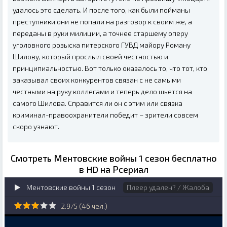
удалось это сделать. И после того, как были пойманы
преступники они не попали на разговор к своим же, а
переданы в руки милиции, а точнее старшему оперу
уголовного розыска питерского ГУВД майору Роману
Шилову, который прослыл своей честностью и
принципиальностью. Вот только оказалось то, что тот, кто
заказывал своих конкурентов связан с не самыми
честными на руку коллегами и теперь дело шьется на
самого Шилова. Справится ли он с этим или связка
криминал-правоохранители победит – зрители совсем
скоро узнают.
Смотреть Ментовские войны 1 сезон бесплатно
в HD на Рсериал
Ментовские войны 1 сезон
Плеер удален? / Жалоба
2.9/5 (
46
чел.)