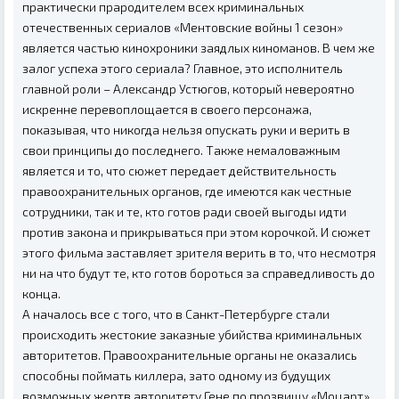
практически прародителем всех криминальных
отечественных сериалов «Ментовские войны 1 сезон»
является частью кинохроники заядлых киноманов. В чем же
залог успеха этого сериала? Главное, это исполнитель
главной роли – Александр Устюгов, который невероятно
искренне перевоплощается в своего персонажа,
показывая, что никогда нельзя опускать руки и верить в
свои принципы до последнего. Также немаловажным
является и то, что сюжет передает действительность
правоохранительных органов, где имеются как честные
сотрудники, так и те, кто готов ради своей выгоды идти
против закона и прикрываться при этом корочкой. И сюжет
этого фильма заставляет зрителя верить в то, что несмотря
ни на что будут те, кто готов бороться за справедливость до
конца.
А началось все с того, что в Санкт-Петербурге стали
происходить жестокие заказные убийства криминальных
авторитетов. Правоохранительные органы не оказались
способны поймать киллера, зато одному из будущих
возможных жертв авторитету Гене по прозвищу «Моцарт»