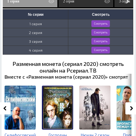
1 серия
2 серия
3 серия
№ серии
Смотреть
1 серия
Смотреть
2 серия
Смотреть
3 серия
Смотреть
4 серия
Смотреть
Разменная монета (сериал 2020) смотреть
онлайн на Рсериал.ТВ
Вместе с «Разменная монета (сериал 2020)» смотрят
Склифосовский
Господин
Нюхач 2 сезон
Пропа