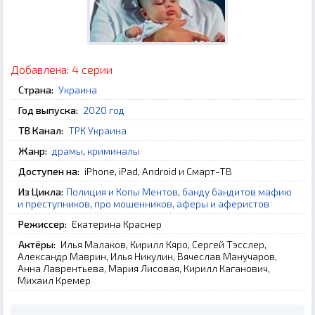
Добавлена:
4 серии
Страна:
Украина
Год выпуска:
2020 год
ТВ Канал:
ТРК Украина
Жанр:
драмы
,
криминалы
Доступен на:
iPhone, iPad, Android и Смарт-ТВ
Из Цикла:
Полиция и Копы Ментов
,
банду бандитов мафию
и преступников
,
про мошенников, аферы и аферистов
Режиссер:
Екатерина Краснер
Актёры:
Илья Малаков, Кирилл Кяро, Сергей Тэсслер,
Александр Маврин, Илья Никулин, Вячеслав Манучаров,
Анна Лаврентьева, Мария Лисовая, Кирилл Каганович,
Михаил Кремер