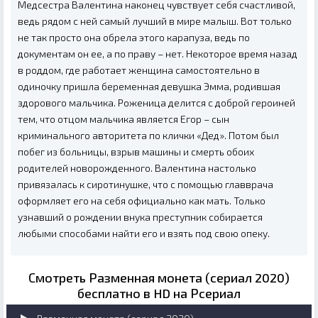
Медсестра Валентина наконец чувствует себя счастливой,
ведь рядом с ней самый лучший в мире малыш. Вот только
не так просто она обрела этого карапуза, ведь по
документам он ее, а по праву – нет. Некоторое время назад
в роддом, где работает женщина самостоятельно в
одиночку пришла беременная девушка Эмма, родившая
здорового мальчика. Роженица делится с доброй героиней
тем, что отцом мальчика является Егор – сын
криминального авторитета по клички «Дед». Потом был
побег из больницы, взрыв машины и смерть обоих
родителей новорожденного. Валентина настолько
привязалась к сиротинушке, что с помощью главврача
оформляет его на себя официально как мать. Только
узнавший о рождении внука преступник собирается
любыми способами найти его и взять под свою опеку.
Смотреть Разменная монета (сериал 2020)
бесплатно в HD на Рсериал