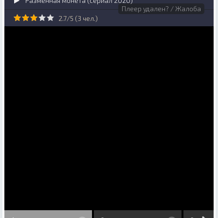
Разменная монета (сериал 2020)
Плеер удален? / Жалоба
2.7/5 (
3
чел.)