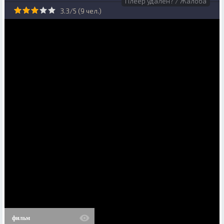
Плеер удален? / Жалоба
3.3/5 (
9
чел.)
фильм